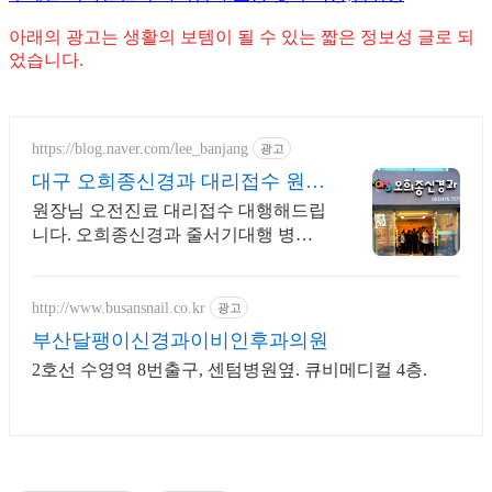
아래의 광고는 생활의 보템이 될 수 있는 짧은 정보성 글로 되
었습니다.
https://blog.naver.com/lee_banjang
광고
대구 오희종신경과 대리접수 원하
는 시간, 원장님 OK
원장님 오전진료 대리접수 대행해드립
니다. 오희종신경과 줄서기대행 병원
접수줄서기대행 전문 고된 새벽 대기
는 맡기시고 오직 건강에만 집중하세
요
http://www.busansnail.co.kr
광고
부산달팽이신경과이비인후과의원
2호선 수영역 8번출구, 센텀병원옆. 큐비메디컬 4층.